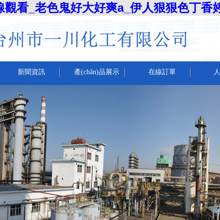
線觀看_老色鬼好大好爽a_伊人狠狠色丁香
新聞資訊
產(chǎn)品展示
在線訂單