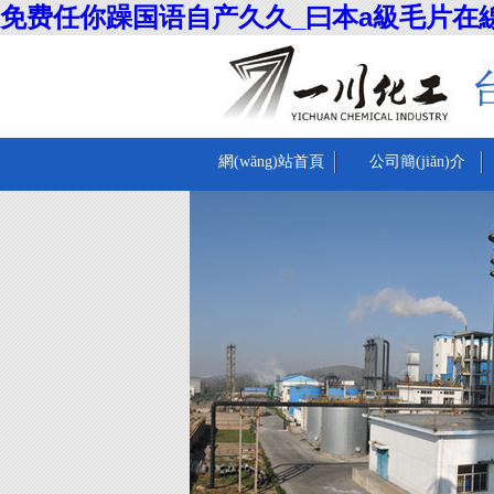
免费任你躁国语自产久久_曰本a級毛片在
網(wǎng)站首頁
公司簡(jiǎn)介
(yè)