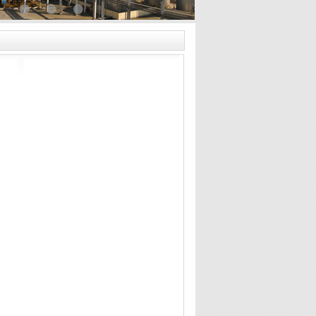
•
•
•