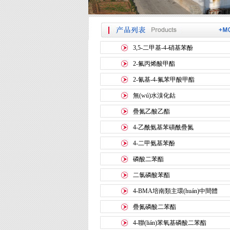
3,5-二甲基-4-硝基苯酚
2-氟丙烯酸甲酯
2-氰基-4-氟苯甲酸甲酯
無(wú)水溴化鈷
疊氮乙酸乙酯
4-乙酰氨基苯磺酰疊氮
4-二甲氨基苯酚
磷酸二苯酯
二氯磷酸苯酯
4-BMA培南類主環(huán)中間體
疊氮磷酸二苯酯
4-聯(lián)苯氧基磷酸二苯酯